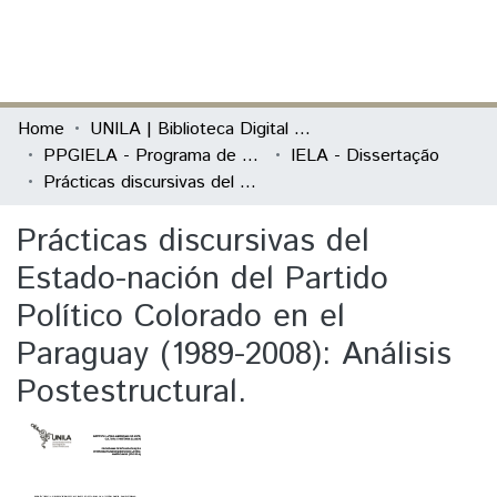
(current)
Log In
Communities & Collections
Home
UNILA | Biblioteca Digital de Dissertações e Teses
PPGIELA - Programa de Pós-Graduação Interdisciplinar em Estudos Latino-Americanos
IELA - Dissertação
All of DSpace
Prácticas discursivas del Estado-nación del Partido Político Colorado en el Paraguay (1989-2008): Análisis Postestructural.
Statistics
Prácticas discursivas del
Estado-nación del Partido
Político Colorado en el
Paraguay (1989-2008): Análisis
Postestructural.