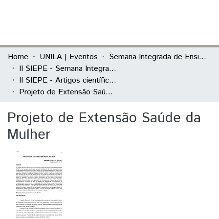
(current)
Log In
Communities & Collections
Home
UNILA | Eventos
Semana Integrada de Ensino, Pesquisa e Extensão (SIEPE)
II SIEPE - Semana Integrada de Ensino, Pesquisa e Extensão
All of DSpace
II SIEPE - Artigos científicos
Projeto de Extensão Saúde da Mulher
Statistics
Projeto de Extensão Saúde da
Mulher