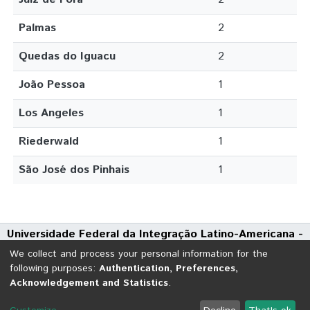
Palmas
2
Quedas do Iguacu
2
João Pessoa
1
Los Angeles
1
Riederwald
1
São José dos Pinhais
1
Universidade Federal da Integração Latino-Americana -
UNILA
We collect and process your personal information for the
Avenida Tarquínio Joslin dos Santos, 1000 - Polo Universitário
following purposes:
Authentication, Preferences,
Acknowledgement and Statistics
.
CEP: 85870-650 | Foz do Iguaçu - Paraná
DSpace software
copyright © 2002-2026
LYRASIS