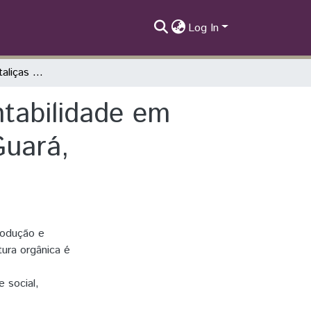
Log In
Produação de Hortaliças orgânicas e sustentabilidade em área de proteção ambiental no distrito de Guará, Guarapuava-PR
ntabilidade em
Guará,
rodução e
tura orgânica é
 social,