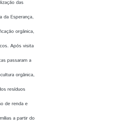
lização das
ra da Esperança,
ficação orgânica,
cos. Após visita
stas passaram a
cultura orgânica,
dos resíduos
ão de renda e
ílias a partir do