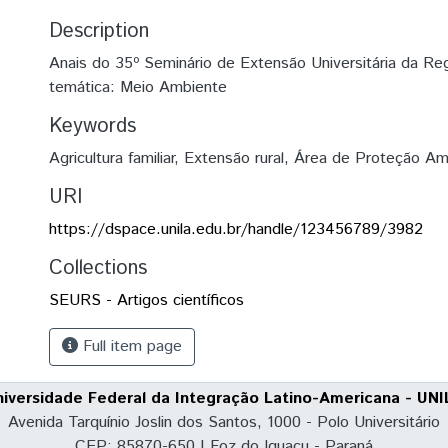
Description
Anais do 35º Seminário de Extensão Universitária da Reg
temática: Meio Ambiente
Keywords
Agricultura familiar
,
Extensão rural
,
Área de Proteção Am
URI
https://dspace.unila.edu.br/handle/123456789/3982
Collections
SEURS - Artigos científicos
Full item page
niversidade Federal da Integração Latino-Americana - UNI
Avenida Tarquínio Joslin dos Santos, 1000 - Polo Universitário
CEP: 85870-650 | Foz do Iguaçu - Paraná