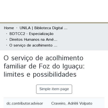
(current)
Log In
Communities & Collections
Home
UNILA | Biblioteca Digital de Trabalhos de Conclusão de Curso
BDTCC2 - Especialização
All of DSpace
Direitos Humanos na América Latina
O serviço de acolhimento familiar de Foz do Iguaçu: limites e possibilidades
Statistics
O serviço de acolhimento
familiar de Foz do Iguaçu:
limites e possibilidades
Simple item page
dc.contributor.advisor
Craveiro, Adríéli Volpato