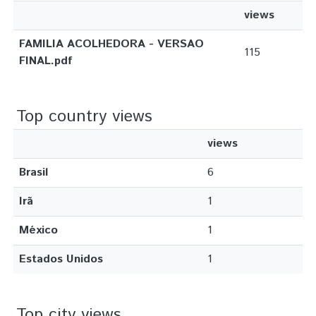
views
FAMILIA ACOLHEDORA - VERSAO
115
FINAL.pdf
Top country views
views
Brasil
6
Irã
1
México
1
Estados Unidos
1
Top city views