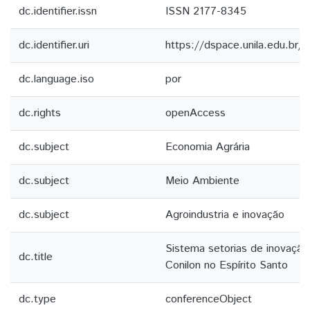
dc.identifier.issn
ISSN 2177-8345
dc.identifier.uri
https://dspace.unila.edu.br
dc.language.iso
por
dc.rights
openAccess
dc.subject
Economia Agrária
dc.subject
Meio Ambiente
dc.subject
Agroindustria e inovação
Sistema setorias de inovação
dc.title
Conilon no Espírito Santo
dc.type
conferenceObject