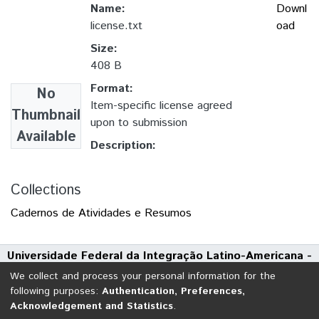
Name:
Downl
license.txt
oad
Size:
408 B
Format:
No
Item-specific license agreed
Thumbnail
upon to submission
Available
Description:
Collections
Cadernos de Atividades e Resumos
Universidade Federal da Integração Latino-Americana -
UNILA
We collect and process your personal information for the
Avenida Tarquínio Joslin dos Santos, 1000 - Polo Universitário
following purposes:
Authentication, Preferences,
Acknowledgement and Statistics
.
CEP: 85870-650 | Foz do Iguaçu - Paraná