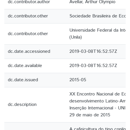
dc.contributor.author
Avellar, Arthur Olympio
dc.contributor.other
Sociedade Brasileira de Econ
Universidade Federal da Inte
dc.contributor.other
(Unila)
dc.date.accessioned
2019-03-08T16:52:57Z
dc.date.available
2019-03-08T16:52:57Z
dc.date.issued
2015-05
XX Encontro Nacional de Econ
desenvolvimento Latino-Amer
dc.description
Inserção Internacional - UNIL
29 de maio de 2015
A cafeicultura do tipo conilo