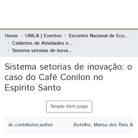
(current)
Log In
Communities & Collections
Home
UNILA | Eventos
Encontro Nacional de Economia Política
Cadernos de Atividades e Resumos
All of DSpace
Sistema setorias de inovação: o caso do Café Conilon no Espírito Santo
Statistics
Sistema setorias de inovação: o
caso do Café Conilon no
Espírito Santo
Simple item page
dc.contributor.author
Botelho, Marisa dos Reis Az