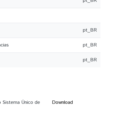
pt_BR
pt_BR
cias
pt_BR
pt_BR
o Sistema Único de
Download