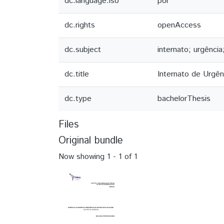
dc.language.iso
por
dc.rights
openAccess
dc.subject
internato; urgência
dc.title
Internato de Urgê
dc.type
bachelorThesis
Files
Original bundle
Now showing
1 - 1 of 1