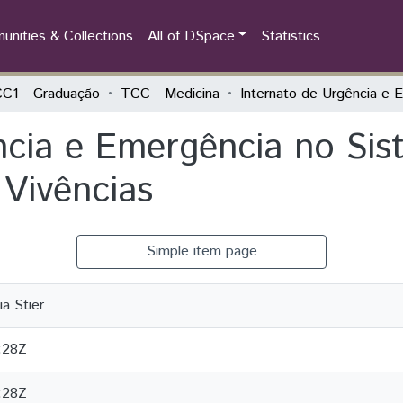
nities & Collections
All of DSpace
Statistics
C1 - Graduação
TCC - Medicina
ncia e Emergência no Sis
 Vivências
Simple item page
a Stier
:28Z
:28Z