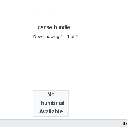
License bundle
Now showing
1 - 1 of 1
No
Collections
Thumbnail
TCC - Medicina
Available
U