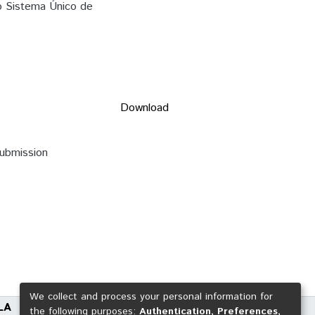
o Sistema Único de
Download
submission
We collect and process your personal information for
LA
the following purposes:
Authentication, Preferences,