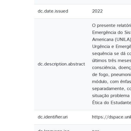
dc.date.issued
2022
O presente relatór
Emergência do Sis
Americana (UNILA)
Urgência e Emergê
sequência se dá co
últimos três meses
dc.description.abstract
consciência, doenç
de fogo, pneumonia
módulo, com ênfas
separadamente, co
situação problema
Ética do Estudante
dc.identifier.uri
https://dspace.un