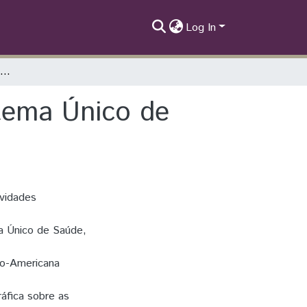
Log In
Internato de Urgência e Emergência no Sistema Único de Saúde: Relatos de Vivências
tema Único de
ividades
a Único de Saúde,
no-Americana
áfica sobre as