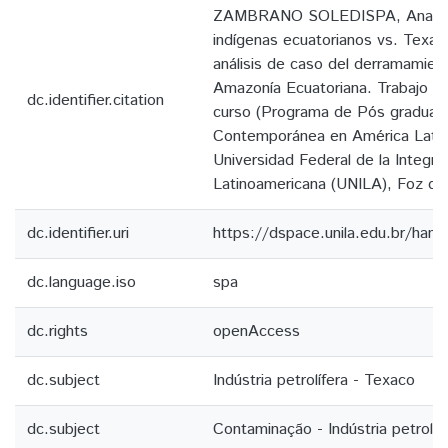
ZAMBRANO SOLEDISPA, Ana Lau
indígenas ecuatorianos vs. Texac
análisis de caso del derramamien
Amazonía Ecuatoriana. Trabajo d
dc.identifier.citation
curso (Programa de Pós graduaci
Contemporánea en América Lati
Universidad Federal de la Integra
Latinoamericana (UNILA), Foz do
dc.identifier.uri
https://dspace.unila.edu.br/ha
dc.language.iso
spa
dc.rights
openAccess
dc.subject
Indústria petrolífera - Texaco
dc.subject
Contaminação - Indústria petrolíf