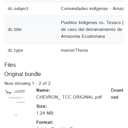
dc.subject
Comunidades indígenas - Amazôni
Pueblos Indigenas vs. Texaco (Che
dc.title
de caso del derramamiento de pe
Amazonia Ecuatoriana
dc.type
masterThesis
Files
Original bundle
Now showing
1 - 2 of 2
Name:
Downl
CHEVRON_ TCC ORIGINAL.pdf
oad
Size:
1.24 MB
Format: