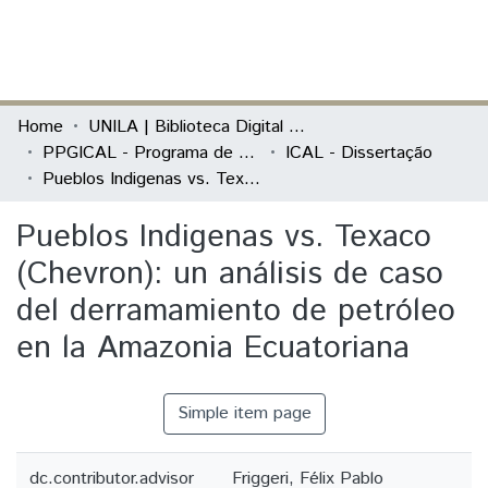
(current)
Log In
Communities & Collections
Home
UNILA | Biblioteca Digital de Dissertações e Teses
PPGICAL - Programa de Pós-Graduação em Integração Contemporânea da América Latina
ICAL - Dissertação
All of DSpace
Pueblos Indigenas vs. Texaco (Chevron): un análisis de caso del derramamiento de petróleo en la Amazonia Ecuatoriana
Statistics
Pueblos Indigenas vs. Texaco
(Chevron): un análisis de caso
del derramamiento de petróleo
en la Amazonia Ecuatoriana
Simple item page
dc.contributor.advisor
Friggeri, Félix Pablo