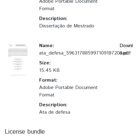
Adobe Portable Document
Format
Description:
Dissertação de Mestrado
Name:
Downl
ata_defesa_596317885997109187201.pdf
oad
Size:
15.45 KB
Format:
Adobe Portable Document
Format
Description:
Ata de defesa
License bundle