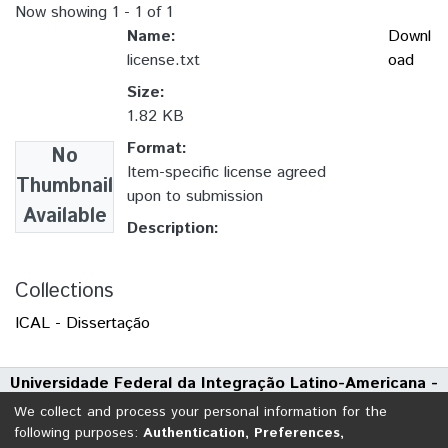
Now showing
1 - 1 of 1
Name:
Downl
license.txt
oad
Size:
1.82 KB
Format:
No
Item-specific license agreed
Thumbnail
upon to submission
Available
Description:
Collections
ICAL - Dissertação
Universidade Federal da Integração Latino-Americana -
UNILA
We collect and process your personal information for the
Avenida Tarquínio Joslin dos Santos, 1000 - Polo Universitário
following purposes:
Authentication, Preferences,