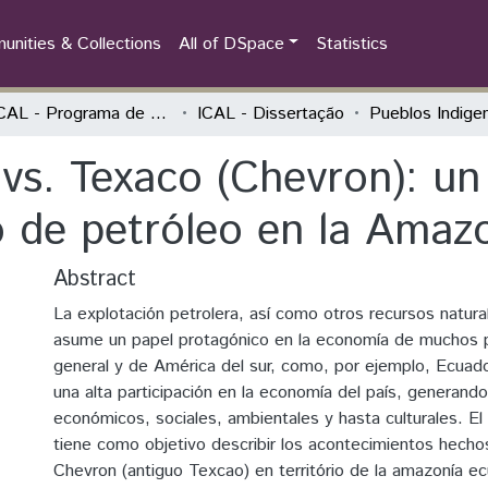
nities & Collections
All of DSpace
Statistics
PPGICAL - Programa de Pós-Graduação em Integração Contemporânea da América Latina
ICAL - Dissertação
vs. Texaco (Chevron): un 
 de petróleo en la Amaz
Abstract
La explotación petrolera, así como otros recursos natura
asume un papel protagónico en la economía de muchos 
general y de América del sur, como, por ejemplo, Ecuador
una alta participación en la economía del país, generand
económicos, sociales, ambientales y hasta culturales. El
tiene como objetivo describir los acontecimientos hechos
Chevron (antiguo Texcao) en território de la amazonía ec