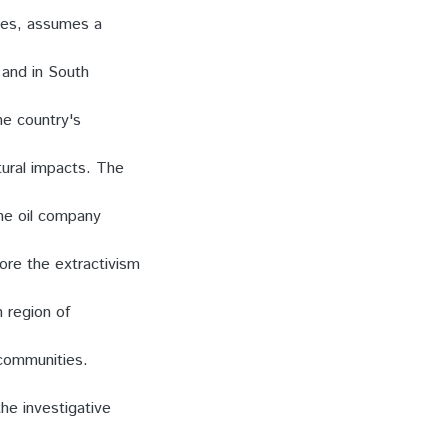
rces, assumes a
 and in South
he country's
tural impacts. The
he oil company
ore the extractivism
n region of
communities.
he investigative