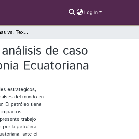
Log In
Pueblos Indigenas vs. Texaco (Chevron): un análisis de caso del derramamiento de petróleo en la Amazonia Ecuatoriana
análisis de caso
onia Ecuatoriana
les estratégicos,
países del mundo en
. El petróleo tiene
o impactos
 presente trabajo
 por la petrolera
uatoriana, ante el