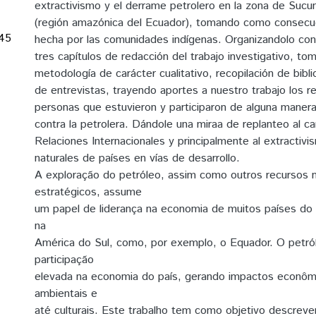
extractivismo y el derrame petrolero en la zona de Sucu
(región amazónica del Ecuador), tomando como consecu
45
hecha por las comunidades indígenas. Organizandolo con 
tres capítulos de redacción del trabajo investigativo, t
metodología de carácter cualitativo, recopilación de biblio
de entrevistas, trayendo aportes a nuestro trabajo los re
personas que estuvieron y participaron de alguna maner
contra la petrolera. Dándole una miraa de replanteo al c
Relaciones Internacionales y principalmente al extractiv
naturales de países en vías de desarrollo.
A exploração do petróleo, assim como outros recursos n
estratégicos, assume
um papel de liderança na economia de muitos países do
na
América do Sul, como, por exemplo, o Equador. O petr
participação
elevada na economia do país, gerando impactos econômi
ambientais e
até culturais. Este trabalho tem como objetivo descreve