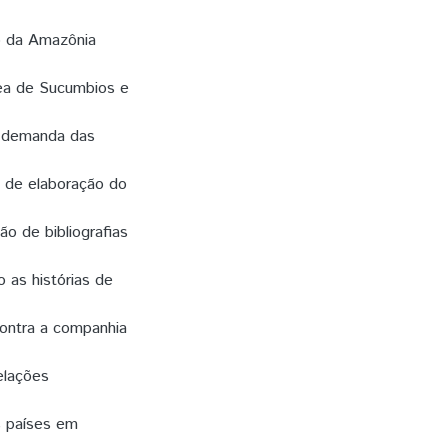
io da Amazônia
rea de Sucumbios e
a demanda das
s de elaboração do
ão de bibliografias
o as histórias de
contra a companhia
elações
s países em