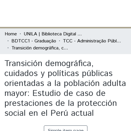
(current)
Log In
Communities & Collections
Home
UNILA | Biblioteca Digital de Trabalhos de Conclusão de Curso
BDTCC1 - Graduação
TCC - Administração Pública e Políticas Públicas
All of DSpace
Transición demográfica, cuidados y políticas públicas orientadas a la población adulta mayor: Estudio de caso de prestaciones de la protección social en el Perú actual
Statistics
Transición demográfica,
cuidados y políticas públicas
orientadas a la población adulta
mayor: Estudio de caso de
prestaciones de la protección
social en el Perú actual
Simple item page