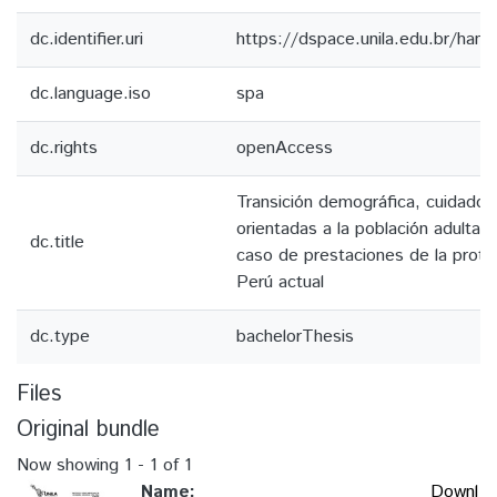
dc.identifier.uri
https://dspace.unila.edu.br/ha
dc.language.iso
spa
dc.rights
openAccess
Transición demográfica, cuidados 
orientadas a la población adulta 
dc.title
caso de prestaciones de la protec
Perú actual
dc.type
bachelorThesis
Files
Original bundle
Now showing
1 - 1 of 1
Name:
Downl