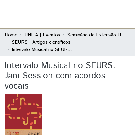
(current)
Log In
Communities & Collections
Home
UNILA | Eventos
Seminário de Extensão Universitária da Região Sul (SEURS)
SEURS - Artigos científicos
All of DSpace
Intervalo Musical no SEURS: Jam Session com acordos vocais
Statistics
Intervalo Musical no SEURS:
Jam Session com acordos
vocais