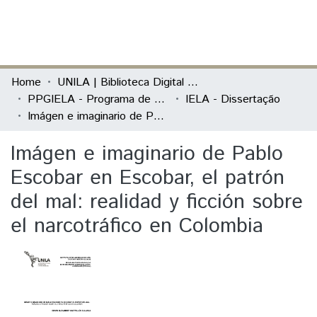
(current)
Log In
Communities & Collections
Home
UNILA | Biblioteca Digital de Dissertações e Teses
PPGIELA - Programa de Pós-Graduação Interdisciplinar em Estudos Latino-Americanos
IELA - Dissertação
All of DSpace
Imágen e imaginario de Pablo Escobar en Escobar, el patrón del mal: realidad y ficción sobre el narcotráfico en Colombia
Statistics
Imágen e imaginario de Pablo
Escobar en Escobar, el patrón
del mal: realidad y ficción sobre
el narcotráfico en Colombia