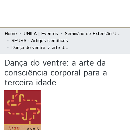
(current)
Log In
Communities & Collections
Home
UNILA | Eventos
Seminário de Extensão Universitária da Região Sul (SEURS)
SEURS - Artigos científicos
All of DSpace
Dança do ventre: a arte da consciência corporal para a terceira idade
Statistics
Dança do ventre: a arte da
consciência corporal para a
terceira idade