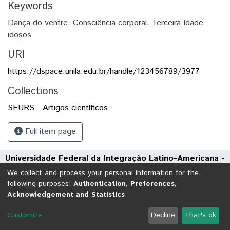
Keywords
Dança do ventre
,
Consciência corporal
,
Terceira Idade -
idosos
URI
https://dspace.unila.edu.br/handle/123456789/3977
Collections
SEURS - Artigos científicos
Full item page
Universidade Federal da Integração Latino-Americana -
UNILA
We collect and process your personal information for the
Avenida Tarquínio Joslin dos Santos, 1000 - Polo Universitário
following purposes:
Authentication, Preferences,
Acknowledgement and Statistics
.
CEP: 85870-650 | Foz do Iguaçu - Paraná
DSpace software
copyright © 2002-2026
LYRASIS
Customize
Decline
That's ok
Cookie settings
Send Feedback