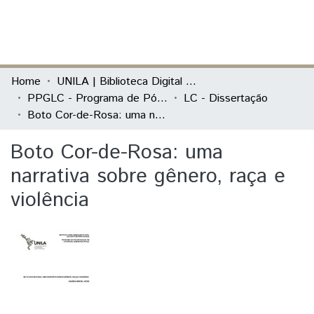
(current)
Log In
Communities & Collections
Home
UNILA | Biblioteca Digital de Dissertações e Teses
PPGLC - Programa de Pós-Graduação em Literatura Comparada
LC - Dissertação
All of DSpace
Boto Cor-de-Rosa: uma narrativa sobre gênero, raça e violência
Statistics
Boto Cor-de-Rosa: uma
narrativa sobre gênero, raça e
violência