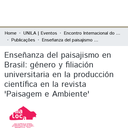
(current)
Log In
Communities & Collections
Home
UNILA | Eventos
Encontro Internacional do MALOCA
Publicações
Enseñanza del paisajismo en Brasil: género y filiación universitaria en la producción científica en la revista 'Paisagem e Ambiente'
All of DSpace
Enseñanza del paisajismo en
Statistics
Brasil: género y filiación
universitaria en la producción
científica en la revista
'Paisagem e Ambiente'