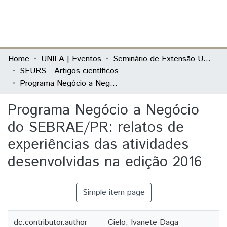
(current)
Log In
Communities & Collections
Home
UNILA | Eventos
Seminário de Extensão Universitária da Região Sul (SEURS)
SEURS - Artigos científicos
All of DSpace
Programa Negócio a Negócio do SEBRAE/PR: relatos de experiências das atividades desenvolvidas na edição 2016
Statistics
Programa Negócio a Negócio
do SEBRAE/PR: relatos de
experiências das atividades
desenvolvidas na edição 2016
Simple item page
dc.contributor.author
Cielo, Ivanete Daga