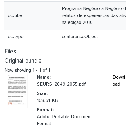
Programa Negócio a Negócio d
dc.title
relatos de experiências das ativ
na edição 2016
dc.type
conferenceObject
Files
Original bundle
Now showing
1 - 1 of 1
Name:
Downl
SEURS_2049-2055.pdf
oad
Size:
108.51 KB
Format:
Adobe Portable Document
Format