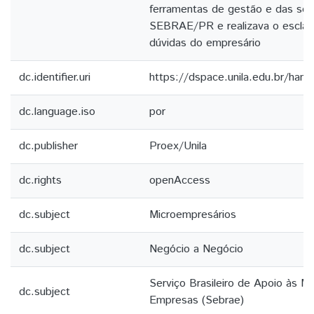
ferramentas de gestão e das sol
SEBRAE/PR e realizava o esclar
dúvidas do empresário
dc.identifier.uri
https://dspace.unila.edu.br/ha
dc.language.iso
por
dc.publisher
Proex/Unila
dc.rights
openAccess
dc.subject
Microempresários
dc.subject
Negócio a Negócio
Serviço Brasileiro de Apoio às M
dc.subject
Empresas (Sebrae)