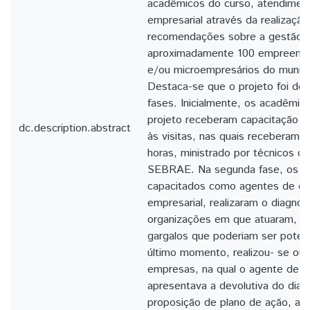
acadêmicos do curso, atendiment
empresarial através da realização
recomendações sobre a gestão e
aproximadamente 100 empreended
e/ou microempresários do municí
Destaca-se que o projeto foi de
fases. Inicialmente, os acadêmico
projeto receberam capacitação t
dc.description.abstract
às visitas, nas quais receberam 
horas, ministrado por técnicos c
SEBRAE. Na segunda fase, os a
capacitados como agentes de or
empresarial, realizaram o diagnós
organizações em que atuaram, bu
gargalos que poderiam ser poten
último momento, realizou- se outr
empresas, na qual o agente de o
apresentava a devolutiva do diag
proposição de plano de ação, a 