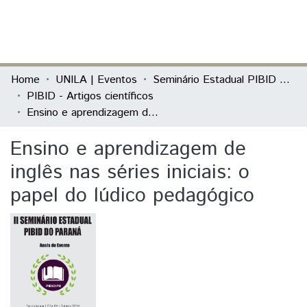
(current)
Log In
Communities & Collections
Home
UNILA | Eventos
Seminário Estadual PIBID do Paraná: tecendo saberes (PIBID)
PIBID - Artigos científicos
All of DSpace
Ensino e aprendizagem de inglês nas séries iniciais: o papel do lúdico pedagógico
Statistics
Ensino e aprendizagem de
inglês nas séries iniciais: o
papel do lúdico pedagógico