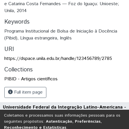
e Catarina Costa Fernandes — Foz do Iguaçu: Unioeste;
Unila, 2014
Keywords
Programa Institucional de Bolsa de Iniciação à Docência
(Pibid)
,
Língua estrangeira
,
Inglês
URI
https://dspace.unila.edu.br/handle/123456789/2785
Collections
PIBID - Artigos científicos
Full item page
Universidade Federal da Integração Latino-Americana -
UNILA
Coletamos e processamos suas informações pessoais para os
Avenida Tarquínio Joslin dos Santos, 1000 - Polo Universitário
seguintes propósitos:
Autenticação, Preferências,
Reconhecimento e Estatísticas
.
CEP: 85870-650 | Foz do Iguaçu - Paraná