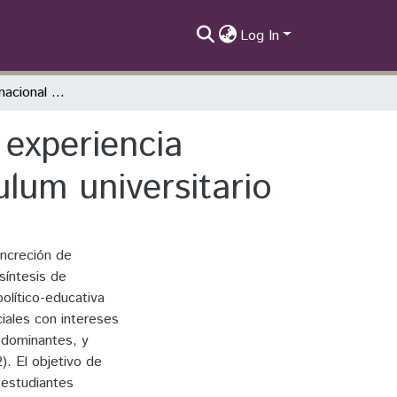
Log In
La movilidad internacional estudiantil como experiencia existencial y sus vinculaciones con el curriculum universitario
 experiencia
ulum universitario
oncreción de
“síntesis de
olítico-educativa
iales con intereses
r dominantes, y
). El objetivo de
 estudiantes