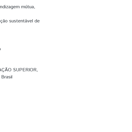
endizagem mútua,
ução sustentável de
o
AÇÃO SUPERIOR,
Brasil