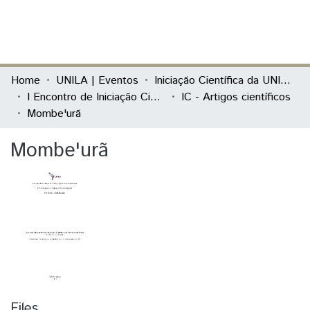
(current)
Log In
Communities & Collections
Home
UNILA | Eventos
Iniciação Científica da UNILA (IC)
I Encontro de Iniciação Científica e de Extensão da Unila "Conhecer e Transformar"
IC - Artigos científicos
All of DSpace
Mombe'urã
Statistics
Mombe'urã
Files