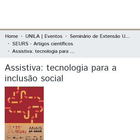
(current)
Log In
Communities & Collections
Home
UNILA | Eventos
Seminário de Extensão Universitária da Região Sul (SEURS)
SEURS - Artigos científicos
All of DSpace
Assistiva: tecnologia para a inclusão social
Statistics
Assistiva: tecnologia para a
inclusão social