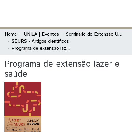
(current)
Log In
Communities & Collections
Home
UNILA | Eventos
Seminário de Extensão Universitária da Região Sul (SEURS)
SEURS - Artigos científicos
All of DSpace
Programa de extensão lazer e saúde
Statistics
Programa de extensão lazer e
saúde