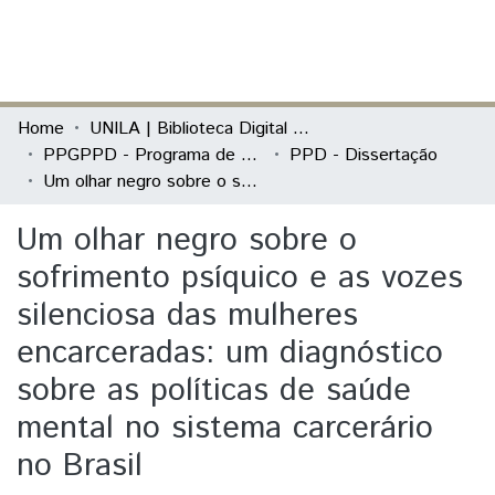
(current)
Log In
Communities & Collections
Home
UNILA | Biblioteca Digital de Dissertações e Teses
PPGPPD - Programa de Pós-Graduação em Políticas Públicas e Desenvolvimento
PPD - Dissertação
All of DSpace
Um olhar negro sobre o sofrimento psíquico e as vozes silenciosa das mulheres encarceradas: um diagnóstico sobre as políticas de saúde mental no sistema carcerário no Brasil
Statistics
Um olhar negro sobre o
sofrimento psíquico e as vozes
silenciosa das mulheres
encarceradas: um diagnóstico
sobre as políticas de saúde
mental no sistema carcerário
no Brasil