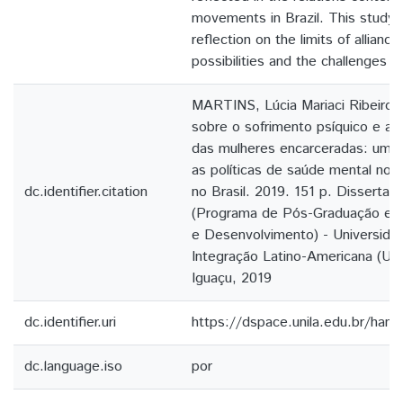
movements in Brazil. This study 
reflection on the limits of alliance
possibilities and the challenges of
MARTINS, Lúcia Mariaci Ribeiro.
sobre o sofrimento psíquico e as
das mulheres encarceradas: um d
as políticas de saúde mental no s
dc.identifier.citation
no Brasil. 2019. 151 p. Disserta
(Programa de Pós-Graduação em P
e Desenvolvimento) - Universida
Integração Latino-Americana (UN
Iguaçu, 2019
dc.identifier.uri
https://dspace.unila.edu.br/han
dc.language.iso
por