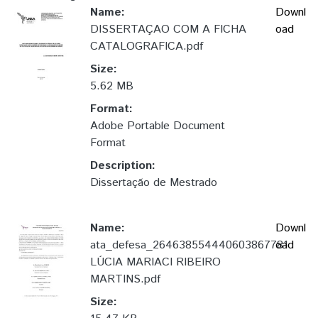
Name:
Downl
DISSERTAÇAO COM A FICHA
oad
CATALOGRAFICA.pdf
Size:
5.62 MB
Format:
Adobe Portable Document
Format
Description:
Dissertação de Mestrado
Name:
Downl
ata_defesa_264638554440603867781
oad
LÚCIA MARIACI RIBEIRO
MARTINS.pdf
Size: