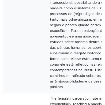
interseccional, possibilitando a
maneira como o sistema de justiç
processos de (re)produção de d
tanto mais vulnerabilizam, em lin
negras e pobres quanto geram vu
específicas. Para a realização de
apresentou-se uma abordagem co
estudos sobre racismo dentro da 
das ciências humanas, os aportes
subsidiaram o resgate histórico 
forma como ele se estruturou no 
como ele está refletido nas relaç
contemporâneas no Brasil. Este 
caminhos de reflexão sobre os lim
as (im)possibilidades e os desafio
públicas.
The female incarceration rate in
exponentially, reaching a margin 