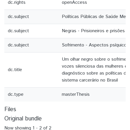
dc.rights
openAccess
dc.subject
Políticas Públicas de Saúde Ment
dc.subject
Negras - Prisioneiros e prisões br
dc.subject
Sofrimento - Aspectos psíquicos
Um olhar negro sobre o sofriment
vozes silenciosa das mulheres e
dc.title
diagnóstico sobre as políticas d
sistema carcerário no Brasil
dc.type
masterThesis
Files
Original bundle
Now showing
1 - 2 of 2