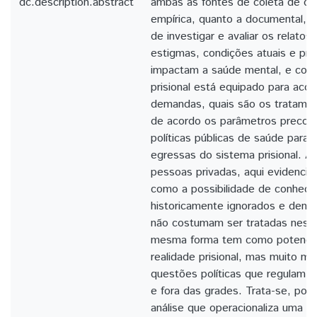
dc.description.abstract
ambas as fontes de coleta de da
empírica, quanto a documental, f
de investigar e avaliar os relatos
estigmas, condições atuais e pr
impactam a saúde mental, e com
prisional está equipado para acol
demandas, quais são os tratamen
de acordo os parâmetros preconi
políticas públicas de saúde para 
egressas do sistema prisional. As
pessoas privadas, aqui evidenci
como a possibilidade de conhecer 
historicamente ignorados e dema
não costumam ser tratadas ness
mesma forma tem como potencial
realidade prisional, mas muito ma
questões políticas que regulam a
e fora das grades. Trata-se, por
análise que operacionaliza uma p