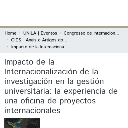
(current)
Log In
Communities & Collections
Home
UNILA | Eventos
Congresso de Internacionalização da Educação Superior (CIES)
CIES - Anais e Artigos do evento
All of DSpace
Impacto de la Internacionalización de la investigación en la gestión universitaria: la experiencia de una oficina de proyectos internacionales
Statistics
Impacto de la
Internacionalización de la
investigación en la gestión
universitaria: la experiencia de
una oficina de proyectos
internacionales