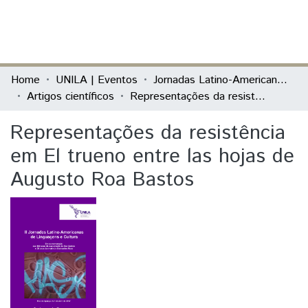
(current)
Log In
Communities & Collections
Home
UNILA | Eventos
Jornadas Latino-Americanos de Linguagens e Cultura
Artigos científicos
Representações da resistência em El trueno entre las hojas de Augusto Roa Bastos
All of DSpace
Representações da resistência
Statistics
em El trueno entre las hojas de
Augusto Roa Bastos