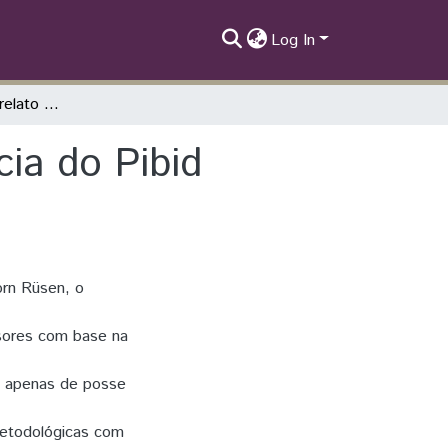
Log In
‘Democracia racial’: relato de uma experiência do Pibid história UENP
cia do Pibid
orn Rüsen, o
sores com base na
É apenas de posse
metodológicas com