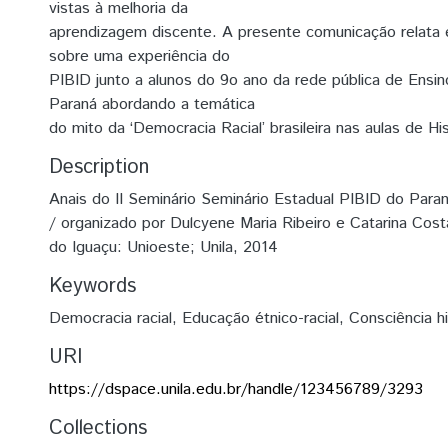
vistas à melhoria da
aprendizagem discente. A presente comunicação relata e
sobre uma experiência do
PIBID junto a alunos do 9o ano da rede pública de Ensi
Paraná abordando a temática
do mito da ‘Democracia Racial’ brasileira nas aulas de His
Description
Anais do II Seminário Seminário Estadual PIBID do Para
/ organizado por Dulcyene Maria Ribeiro e Catarina Co
do Iguaçu: Unioeste; Unila, 2014
Keywords
Democracia racial
,
Educação étnico-racial
,
Consciência hi
URI
https://dspace.unila.edu.br/handle/123456789/3293
Collections