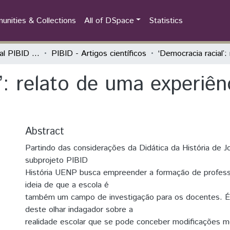
nities & Collections
All of DSpace
Statistics
Seminário Estadual PIBID do Paraná: tecendo saberes (PIBID)
PIBID - Artigos científicos
’: relato de uma experiên
Abstract
Partindo das considerações da Didática da História de J
subprojeto PIBID
História UENP busca empreender a formação de profes
ideia de que a escola é
também um campo de investigação para os docentes. 
deste olhar indagador sobre a
realidade escolar que se pode conceber modificações 