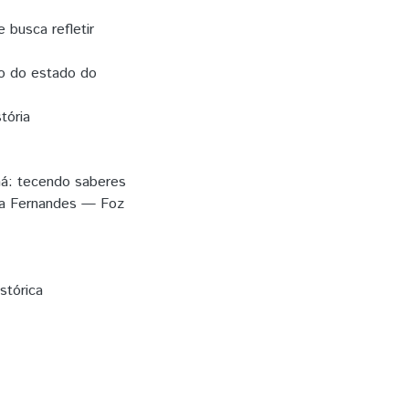
 busca refletir
no do estado do
tória
ná: tecendo saberes
sta Fernandes — Foz
stórica