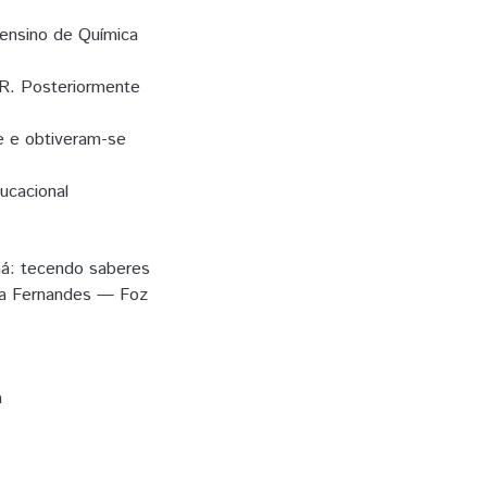
 ensino de Química
PR. Posteriormente
e e obtiveram-se
ucacional
ná: tecendo saberes
sta Fernandes — Foz
a