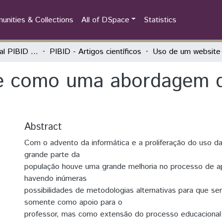
nities & Collections
All of DSpace
Statistics
Seminário Estadual PIBID do Paraná: tecendo saberes (PIBID)
PIBID - Artigos científicos
e como uma abordagem d
Abstract
Com o advento da informática e a proliferação do uso da
grande parte da
população houve uma grande melhoria no processo de a
havendo inúmeras
possibilidades de metodologias alternativas para que se
somente como apoio para o
professor, mas como extensão do processo educacional.