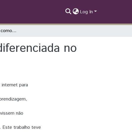
Log In
Uso de um website como uma abordagem diferenciada no ensino da química
iferenciada no
 internet para
prendizagem,
rvissem não
 Este trabalho teve