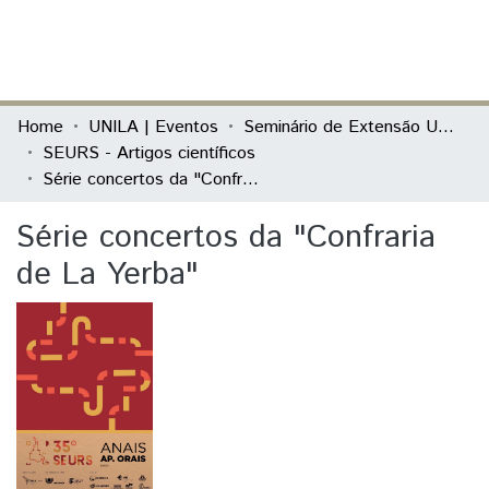
(current)
Log In
Communities & Collections
Home
UNILA | Eventos
Seminário de Extensão Universitária da Região Sul (SEURS)
SEURS - Artigos científicos
All of DSpace
Série concertos da "Confraria de La Yerba"
Statistics
Série concertos da "Confraria
de La Yerba"