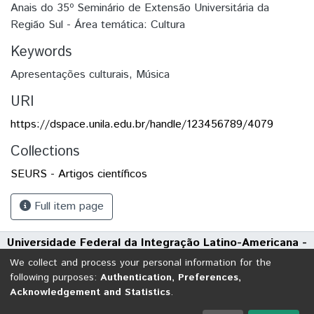
Anais do 35º Seminário de Extensão Universitária da
Região Sul - Área temática: Cultura
Keywords
Apresentações culturais
,
Música
URI
https://dspace.unila.edu.br/handle/123456789/4079
Collections
SEURS - Artigos científicos
Full item page
Universidade Federal da Integração Latino-Americana -
UNILA
We collect and process your personal information for the
Avenida Tarquínio Joslin dos Santos, 1000 - Polo Universitário
following purposes:
Authentication, Preferences,
Acknowledgement and Statistics
.
CEP: 85870-650 | Foz do Iguaçu - Paraná