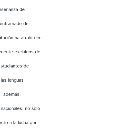
enseñanza de
o entramado de
titución ha atraído en
amente excluídos de
estudiantes de
 las lenguas
es, además,
 nacionales, no sólo
cto a la lucha por