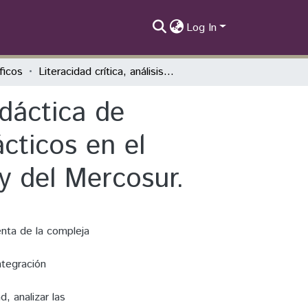
Log In
íficos
Literacidad crítica, análisis del discurso y Didáctica de Lenguas para la creación de materiales didácticos en el contexto de la integración latinoamericana y del Mercosur.
idáctica de
cticos en el
y del Mercosur.
nta de la compleja
Integración
d, analizar las