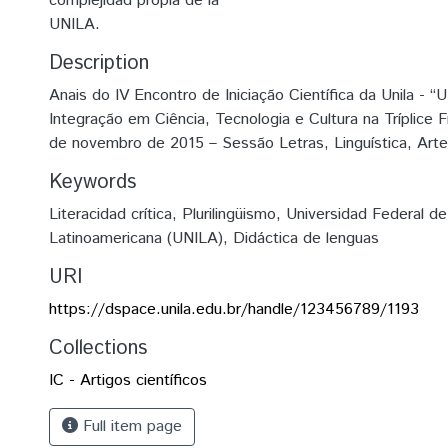
complejidad propia de la
UNILA.
Description
Anais do IV Encontro de Iniciação Científica da Unila - “
Integração em Ciência, Tecnologia e Cultura na Tríplice F
de novembro de 2015 – Sessão Letras, Linguística, Art
Keywords
Literacidad crítica
,
Plurilingüismo
,
Universidad Federal de 
Latinoamericana (UNILA)
,
Didáctica de lenguas
URI
https://dspace.unila.edu.br/handle/123456789/1193
Collections
IC - Artigos científicos
Full item page