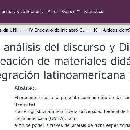
nities & Collections
All of DSpace
Statistics
Iniciação Científica da UNILA (IC)
IV Encontro de Iniciação Científica da Unila “UNILA 5 anos: Integração em Ciência, Tecnologia e Cultura na Tríplice Fronteira”
IC - Artigos cient
, análisis del discurso y D
eación de materiales didá
egración latinoamericana 
Abstract
El presente trabajo se presenta como intento de dar cue
diversidad
socio-lingüistica al interior de la Universidad Federal de 
Latinoamericana (UNILA), con
el fin de poder, a través del análisis de dicha especificida