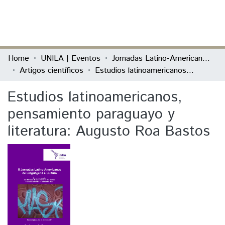
(current)
Log In
Communities & Collections
Home
UNILA | Eventos
Jornadas Latino-Americanos de Linguagens e Cultura
Artigos científicos
Estudios latinoamericanos, pensamiento paraguayo y literatura: Augusto Roa Bastos
All of DSpace
Estudios latinoamericanos,
Statistics
pensamiento paraguayo y
literatura: Augusto Roa Bastos