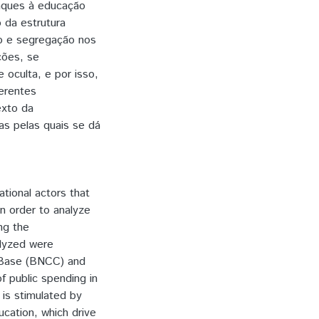
aques à educação
 da estrutura
ão e segregação nos
ções, se
e oculta, e por isso,
ferentes
exto da
s pelas quais se dá
ational actors that
in order to analyze
ng the
alyzed were
 Base (BNCC) and
of public spending in
 is stimulated by
ucation, which drive