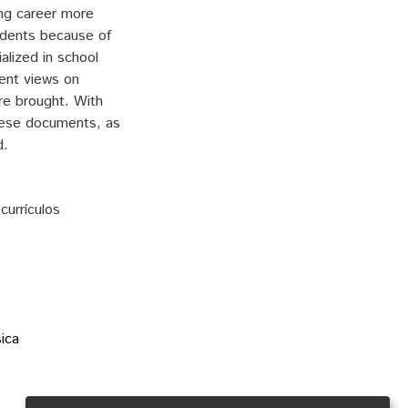
ing career more
udents because of
alized in school
rent views on
are brought. With
these documents, as
d.
,
currículos
ica