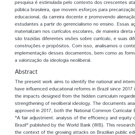
pesquisa é estimulada pelo contexto dos crescentes at
pública brasileira, que movem esforços para precarização
educacional, da carreira docente e promovendo alienaç
estudantes a partir do gerencialismo no ensino. Essas a
materializam nos currículos escolares, de maneira direta 
são trazidas diferentes visões sobre currículo, e suas di
construções e propósitos. Com isso, analisamos o cont
implementação desses documentos, bem como as forma
a valorização da ideologia neoliberal.
Abstract
The present work aims to identify the national and intern
have influenced educational reforms in Brazil since 2017 
the impacts designed from the hidden curriculum regardi
strengthening of neoliberal ideology. The documents an
approved in 2017, both the National Common Curricular
"A fair adjustment: analysis of the efficiency and equity 
Brazil" published by the World Bank (WB). This research
the context of the growing attacks on Brazilian public ed