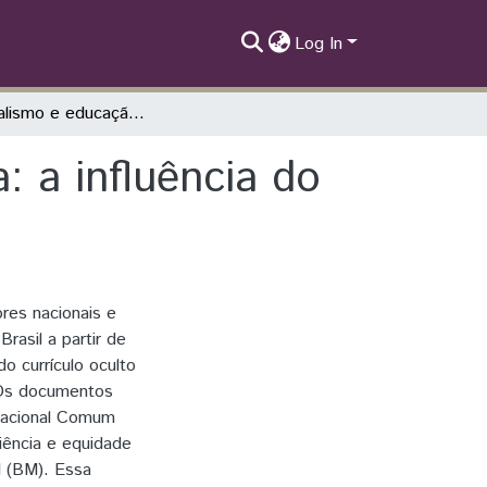
Log In
Neoliberalismo e educação pública brasileira: a influência do Banco Mundial no currículo escolar
: a influência do
ores nacionais e
rasil a partir de
do currículo oculto
. Os documentos
Nacional Comum
iência e equidade
l (BM). Essa