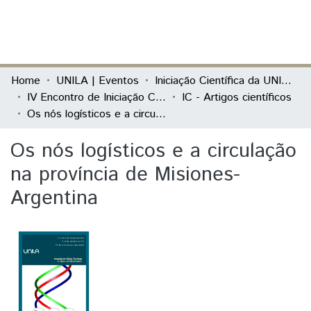
(current)
Log In
Communities & Collections
Home
UNILA | Eventos
Iniciação Científica da UNILA (IC)
IV Encontro de Iniciação Científica da Unila “UNILA 5 anos: Integração em Ciência, Tecnologia e Cultura na Tríplice Fronteira”
IC - Artigos científicos
All of DSpace
Os nós logísticos e a circulação na província de Misiones-Argentina
Statistics
Os nós logísticos e a circulação
na província de Misiones-
Argentina