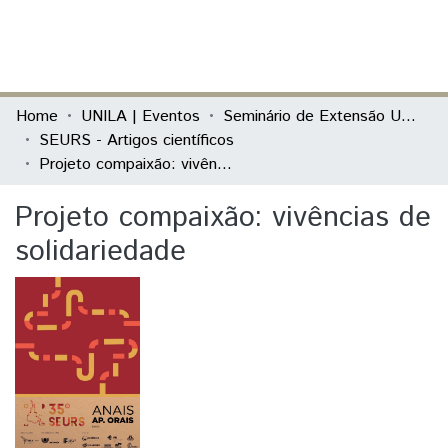
(current)
Log In
Communities & Collections
Home
UNILA | Eventos
Seminário de Extensão Universitária da Região Sul (SEURS)
SEURS - Artigos científicos
All of DSpace
Projeto compaixão: vivências de solidariedade
Statistics
Projeto compaixão: vivências de
solidariedade