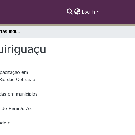
Log In
Pscicultura nas Terras Indígenas da Cantuquiriguaçu
uiriguaçu
capacitação em
 Rio das Cobras e
das em municípios
l do Paraná. As
dade e