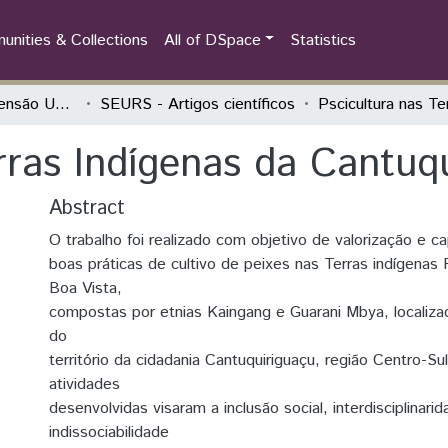
nities & Collections
All of DSpace
Statistics
Seminário de Extensão Universitária da Região Sul (SEURS)
SEURS - Artigos científicos
rras Indígenas da Cantuq
Abstract
O trabalho foi realizado com objetivo de valorização e 
boas práticas de cultivo de peixes nas Terras indígenas
Boa Vista,
compostas por etnias Kaingang e Guarani Mbya, localiza
do
território da cidadania Cantuquiriguaçu, região Centro-Su
atividades
desenvolvidas visaram a inclusão social, interdisciplinari
indissociabilidade