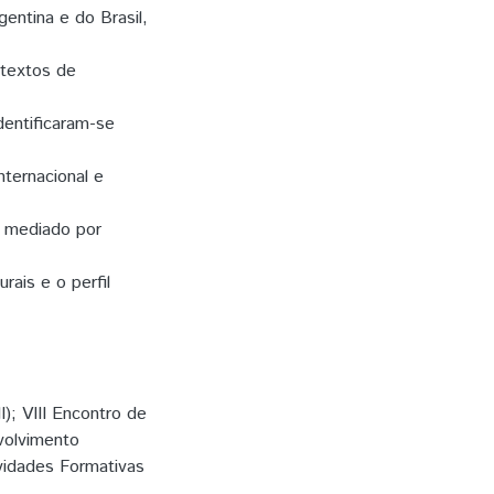
gentina e do Brasil,
ontextos de
entificaram-se
nternacional e
é mediado por
rais e o perfil
); VIII Encontro de
nvolvimento
vidades Formativas