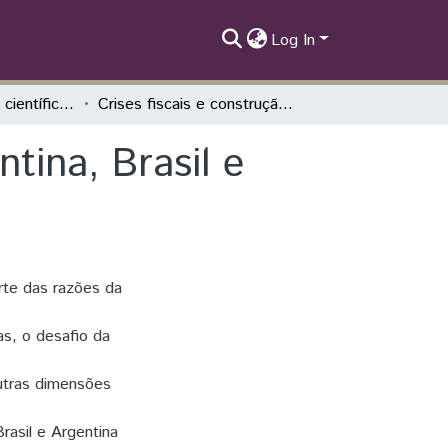
Log In
II SIEPE - Artigos científicos
Crises fiscais e construção do Estado: Argentina, Brasil e Paraguai
tina, Brasil e
arte das razões da
as, o desafio da
utras dimensões
rasil e Argentina