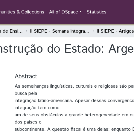
nities & Collections
All of DSpace
Statistics
Semana Integrada de Ensino, Pesquisa e Extensão (SIEPE)
II SIEPE - Semana Integrada de Ensino, Pesquisa e Extensão
onstrução do Estado: Argen
Abstract
As semelhanças linguísticas, culturais e religiosas são p
busca pela
integração latino-americana. Apesar dessas convergênci
integração tem como
um de seus obstáculos a grande heterogeneidade em o
dos países o
subcontinente. A questão fiscal é uma delas: enquanto B