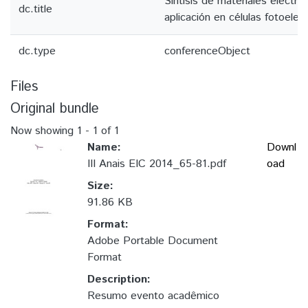
Síntisis de materiales electr
dc.title
aplicación en células fotoelec
dc.type
conferenceObject
Files
Original bundle
Now showing
1 - 1 of 1
Name:
Downl
III Anais EIC 2014_65-81.pdf
oad
Size:
91.86 KB
Format:
Adobe Portable Document
Format
Description:
Resumo evento acadêmico