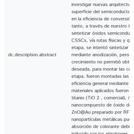
investigar nuevas arquitectur
superficie del semiconductor 
en la eficiencia de conversión
tanto, a través de nuestro tr
sintetizar óxidos semiconduct
CSSCs, vía rutas físicas y qu
etapa, se intentó sintetizar 
dc.description.abstract
mediante anodización, pero e
crecimiento no permitió obten
deseada, para montar las cél
etapa, fueron montadas las cé
eficiencia general mediante la
materiales aplicados fueron l
titanio (TiO 2 , comercial), ó
nanocompuesto de óxido de z
ZnO@Au preparado por RF Spu
nanopartículas metálicas pue
absorción de colorante debid
inducido por los electrones su