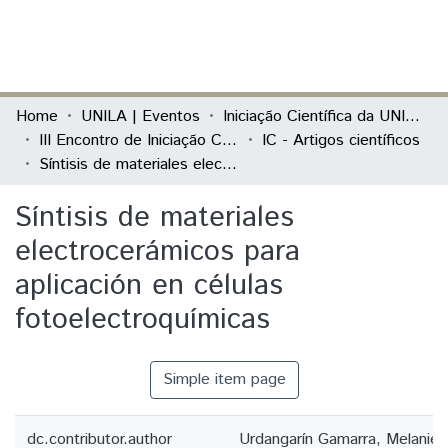
(current)
Log In
Communities & Collections
Home
UNILA | Eventos
Iniciação Científica da UNILA (IC)
III Encontro de Iniciação Científica da Unila “Pesquisa no século XXI: desafios e possibilidades”
IC - Artigos científicos
All of DSpace
Síntisis de materiales electrocerámicos para aplicación en células fotoelectroquímicas
Statistics
Síntisis de materiales
electrocerámicos para
aplicación en células
fotoelectroquímicas
Simple item page
dc.contributor.author
Urdangarín Gamarra, Melanie 