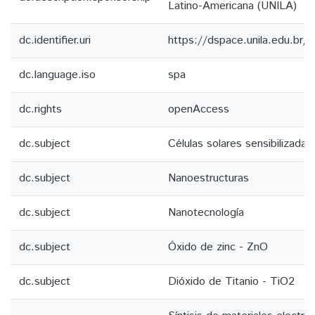
Latino-Americana (UNILA)
dc.identifier.uri
https://dspace.unila.edu.br
dc.language.iso
spa
dc.rights
openAccess
dc.subject
Células solares sensibilizadas
dc.subject
Nanoestructuras
dc.subject
Nanotecnología
dc.subject
Óxido de zinc - ZnO
dc.subject
Dióxido de Titanio - TiO2