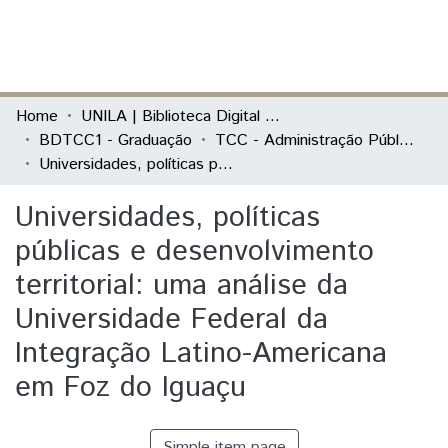
(current)
Log In
Communities & Collections
Home
UNILA | Biblioteca Digital de Trabalhos de Conclusão de Curso
BDTCC1 - Graduação
TCC - Administração Pública e Políticas Públicas
All of DSpace
Universidades, políticas públicas e desenvolvimento territorial: uma análise da Universidade Federal da Integração Latino-Americana em Foz do Iguaçu
Statistics
Universidades, políticas
públicas e desenvolvimento
territorial: uma análise da
Universidade Federal da
Integração Latino-Americana
em Foz do Iguaçu
Simple item page