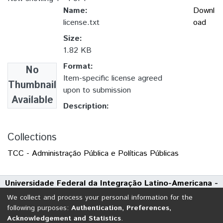
Name:
Downl
license.txt
oad
Size:
1.82 KB
Format:
No
Item-specific license agreed
Thumbnail
upon to submission
Available
Description:
Collections
TCC - Administração Pública e Políticas Públicas
Universidade Federal da Integração Latino-Americana -
UNILA
We collect and process your personal information for the
Avenida Tarquínio Joslin dos Santos, 1000 - Polo Universitário
following purposes:
Authentication, Preferences,
Acknowledgement and Statistics
.
CEP: 85870-650 | Foz do Iguaçu - Paraná