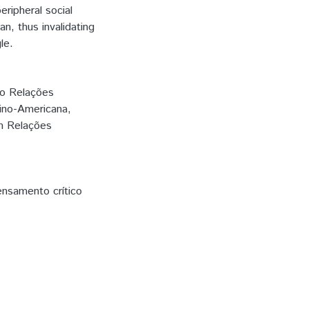
eripheral social
n, thus invalidating
le.
o Relações
tino-Americana,
em Relações
nsamento crítico