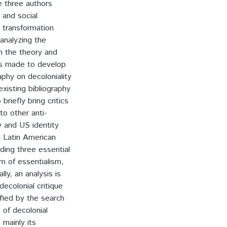
e three authors
 and social
l transformation
analyzing the
n the theory and
as made to develop
aphy on decoloniality
xisting bibliography
riefly bring critics
to other anti-
y and US identity
in Latin American
inding three essential
ism of essentialism,
lly, an analysis is
ecolonial critique
ified by the search
s of decolonial
mainly its