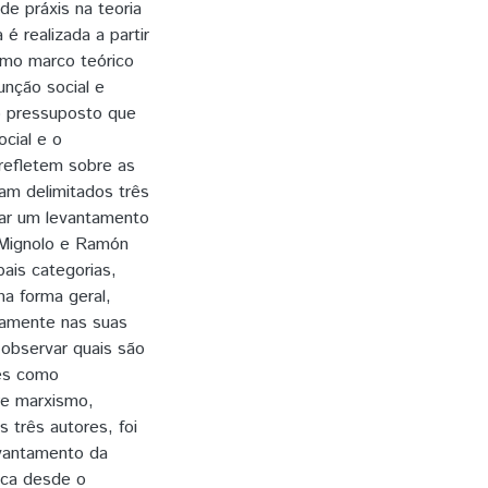
e práxis na teoria
é realizada a partir
omo marco teórico
unção social e
mo pressuposto que
ocial e o
refletem sobre as
am delimitados três
izar um levantamento
r Mignolo e Ramón
pais categorias,
ma forma geral,
camente nas suas
 observar quais são
les como
re marxismo,
 três autores, foi
evantamento da
tica desde o