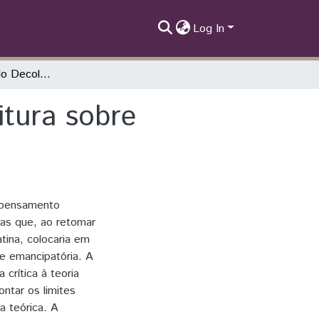
Log In
Críticas e limites do Decolonialismo: uma leitura sobre Marxismo, antimarxismo e práxis
itura sobre
 pensamento
ras que, ao retomar
ina, colocaria em
 e emancipatória. A
crítica à teoria
ontar os limites
a teórica. A