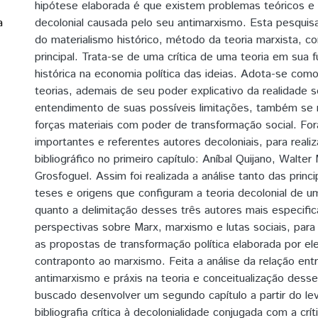
hipótese elaborada é que existem problemas teóricos e d
a
decolonial causada pelo seu antimarxismo. Esta pesquisa 
do materialismo histórico, método da teoria marxista, c
principal. Trata-se de uma crítica de uma teoria em sua f
histórica na economia política das ideias. Adota-se co
teorias, ademais de seu poder explicativo da realidade s
entendimento de suas possíveis limitações, também se 
forças materiais com poder de transformação social. For
importantes e referentes autores decoloniais, para real
bibliográfico no primeiro capítulo: Aníbal Quijano, Walte
Grosfoguel. Assim foi realizada a análise tanto das princi
teses e origens que configuram a teoria decolonial de u
quanto a delimitação desses três autores mais especifi
perspectivas sobre Marx, marxismo e lutas sociais, para
as propostas de transformação política elaborada por e
contraponto ao marxismo. Feita a análise da relação ent
antimarxismo e práxis na teoria e conceitualização desses
buscado desenvolver um segundo capítulo a partir do l
bibliografia crítica à decolonialidade conjugada com a crí