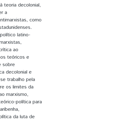
à teoria decolonial,
er a
 antimarxistas, como
estadunidenses.
lítico latino-
 marxistas,
rítica ao
mos teóricos e
e sobre
ca decolonial e
sse trabalho pela
re os limites da
 ao marxismo,
eórico-política para
caribenha,
lítica da luta de