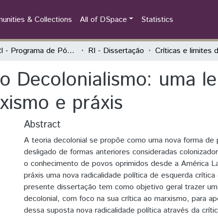
nities & Collections
All of DSpace
Statistics
PPGRI - Programa de Pós-Graduação em Relações Internacionais
RI - Dissertação
 do Decolonialismo: uma le
xismo e práxis
Abstract
A teoria decolonial se propõe como uma nova forma de
desligado de formas anteriores consideradas colonizado
o conhecimento de povos oprimidos desde a América Lat
práxis uma nova radicalidade política de esquerda crítica
presente dissertação tem como objetivo geral trazer uma 
decolonial, com foco na sua crítica ao marxismo, para ap
dessa suposta nova radicalidade política através da crític