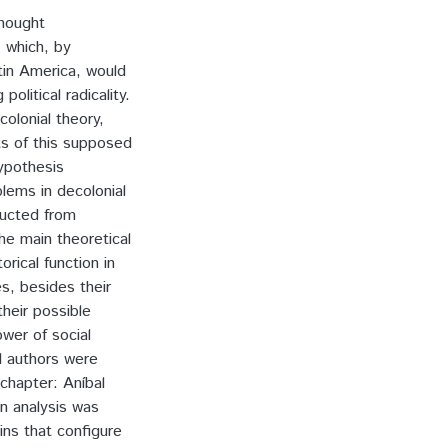
thought
 which, by
tin America, would
olitical radicality.
colonial theory,
its of this supposed
hypothesis
blems in decolonial
ducted from
the main theoretical
orical function in
es, besides their
their possible
ower of social
l authors were
 chapter: Aníbal
n analysis was
ins that configure