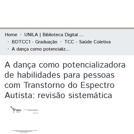
(current)
Log In
Communities & Collections
Home
UNILA | Biblioteca Digital de Trabalhos de Conclusão de Curso
BDTCC1 - Graduação
TCC - Saúde Coletiva
All of DSpace
A dança como potencializadora de habilidades para pessoas com Transtorno do Espectro Autista: revisão sistemática
Statistics
A dança como potencializadora
de habilidades para pessoas
com Transtorno do Espectro
Autista: revisão sistemática