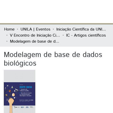
(current)
Log In
Communities & Collections
Home
UNILA | Eventos
Iniciação Científica da UNILA (IC)
V Encontro de Iniciação Científica e I Encontro Anual de Iniciação ao Desenvolvimento Tecnológico e Inovação
IC - Artigos científicos
All of DSpace
Modelagem de base de dados biológicos
Statistics
Modelagem de base de dados
biológicos