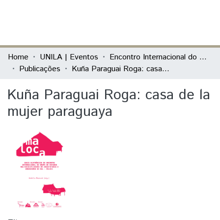
(current)
Log In
Communities & Collections
Home
UNILA | Eventos
Encontro Internacional do MALOCA
Publicações
Kuña Paraguai Roga: casa de la mujer paraguaya
All of DSpace
Kuña Paraguai Roga: casa de la
Statistics
mujer paraguaya