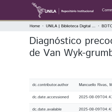
Commu
Home
UNILA | Biblioteca Digital de Trabalhos de Conclusão de Curso
BDTC
Diagnóstico preco
de Van Wyk-grumb
dc.contributor.author
Mancuello Rivas, M
dc.date.accessioned
2025-08-09T04:4
dc.date.available
2025-08-09T04:4