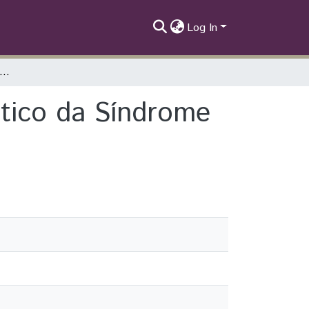
Log In
stico precoce, tratamento e prognóstico da Síndrome de Van Wyk-grumbach: relato de caso
stico da Síndrome