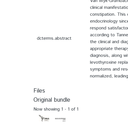
Van Wyk-Grumbach S
clinical manifestat
constipation. This 
endocrinology since
respond satisfacto
according to Tanne
dcterms.abstract
the clinical and d
appropriate therap
diagnosis, along wi
levothyroxine repl
symptoms and resol
normalized, leading
Files
Original bundle
Now showing
1 - 1 of 1