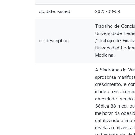
dc.date.issued
2025-08-09
Trabalho de Conclu
Universidade Feder
dc.description
/ Trabajo de Finali
Universidad Federal
Medicina.
A Síndrome de Van
apresenta manifest
crescimento, e con
idade e em acompa
obesidade, sendo d
Sódica 88 mcg; qu
melhorar da obesid
enfatizando a impo
revelaram níveis a