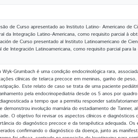
são de Curso apresentado ao Instituto Latino- Americano de Ci
al da Integração Latino-Americana, como requisito parcial à ob
zación de Curso presentado al Instituto Latinoamericano de Cienc
 de Integración Latinoamericana, como requisito parcial para la 
 Wyk-Grumbach é uma condição endocrinológica rara, associada 
ações clínicas de telarca precoce em meninas, ganho de peso, 
stipação. Este relato de caso se trata de uma paciente pediátr
nhamento pela endocrinopediatria desde os 5 anos por quadro d
iagnosticada a tempo que a permitiu responder satisfatoriamen
e demonstrou involução mamária do estadiamento de Tanner, al
ade. O objetivo foi revisar os aspectos clínicos e diagnóstic
rtância do diagnóstico precoce e da terapêutica adequada. Os 
lterados confirmando o diagnóstico da doença, junto as manifest