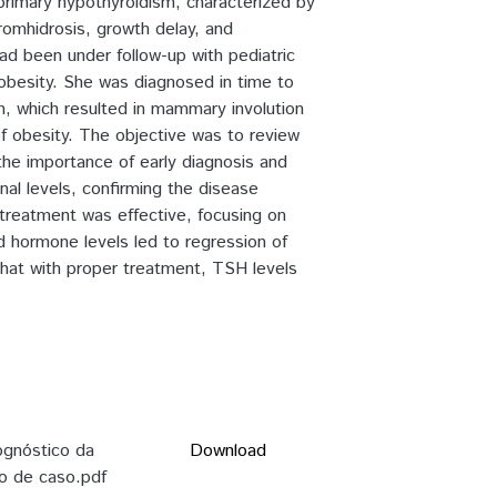
primary hypothyroidism, characterized by
bromhidrosis, growth delay, and
ad been under follow-up with pediatric
 obesity. She was diagnosed in time to
m, which resulted in mammary involution
of obesity. The objective was to review
he importance of early diagnosis and
al levels, confirming the disease
e treatment was effective, focusing on
d hormone levels led to regression of
hat with proper treatment, TSH levels
ognóstico da
Download
o de caso.pdf