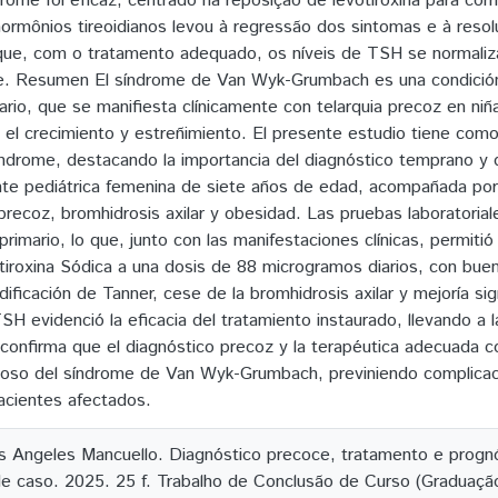
rome foi eficaz, centrado na reposição de levotiroxina para corr
hormônios tireoidianos levou à regressão dos sintomas e à reso
ue, com o tratamento adequado, os níveis de TSH se normaliz
. Resumen El síndrome de Van Wyk-Grumbach es una condición e
mario, que se manifiesta clínicamente con telarquia precoz en n
 el crecimiento y estreñimiento. El presente estudio tiene como 
índrome, destacando la importancia del diagnóstico temprano y 
te pediátrica femenina de siete años de edad, acompañada por 
 precoz, bromhidrosis axilar y obesidad. Las pruebas laboratori
primario, lo que, junto con las manifestaciones clínicas, permitió
tiroxina Sódica a una dosis de 88 microgramos diarios, con buen
ificación de Tanner, cese de la bromhidrosis axilar y mejoría sig
SH evidenció la eficacia del tratamiento instaurado, llevando a 
 confirma que el diagnóstico precoz y la terapéutica adecuada 
toso del síndrome de Van Wyk-Grumbach, previniendo complicaci
pacientes afectados.
os Angeles Mancuello. Diagnóstico precoce, tratamento e prog
e caso. 2025. 25 f. Trabalho de Conclusão de Curso (Graduaçã