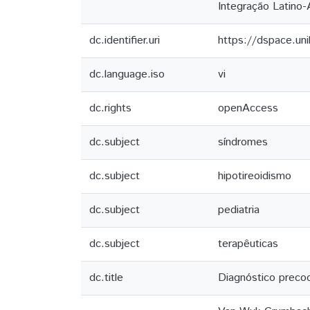
Integração Latino-
dc.identifier.uri
https://dspace.un
dc.language.iso
vi
dc.rights
openAccess
dc.subject
síndromes
dc.subject
hipotireoidismo
dc.subject
pediatria
dc.subject
terapêuticas
dc.title
Diagnóstico preco