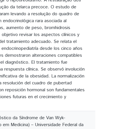
igir o hipotireoidismo. A restauração dos
lução da telarca precoce. O estudo de
aram levando a resolução do quadro de
ndocrinológica rara asociada al
iñas, aumento de peso, bromhidrosis
objetivo revisar los aspectos clínicos y
del tratamiento adecuado. Se relata el
endocrinopediatría desde los cinco años
ales demostraron alteraciones compatibles
 el diagnóstico. El tratamiento fue
a respuesta clínica. Se observó involución
nificativa de la obesidad. La normalización
la resolución del cuadro de pubertad
con reposición hormonal son fundamentales
ones futuras en el crecimiento y
nóstico da Síndrome de Van Wyk-
o em Medicina) – Universidade Federal da