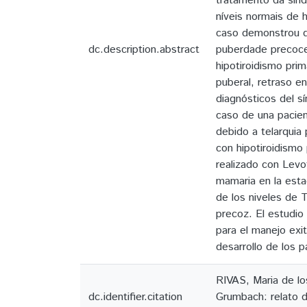
tratamento da sínd
níveis normais de 
caso demonstrou q
dc.description.abstract
puberdade precoce
hipotiroidismo pri
puberal, retraso en
diagnósticos del s
caso de una pacien
debido a telarquia
con hipotiroidismo 
realizado con Levo
mamaria en la estad
de los niveles de T
precoz. El estudio
para el manejo exi
desarrollo de los 
RIVAS, Maria de l
dc.identifier.citation
Grumbach: relato d