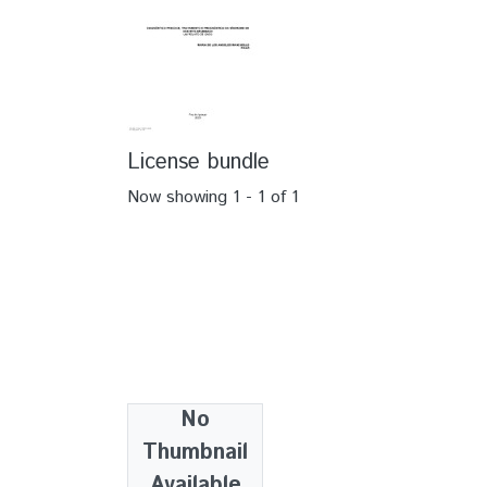
License bundle
Now showing
1 - 1 of 1
No
Collections
Thumbnail
TCC - Medicina
Available