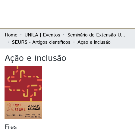
(current)
Log In
Communities & Collections
Home
UNILA | Eventos
Seminário de Extensão Universitária da Região Sul (SEURS)
SEURS - Artigos científicos
Ação e inclusão
All of DSpace
Ação e inclusão
Statistics
Files