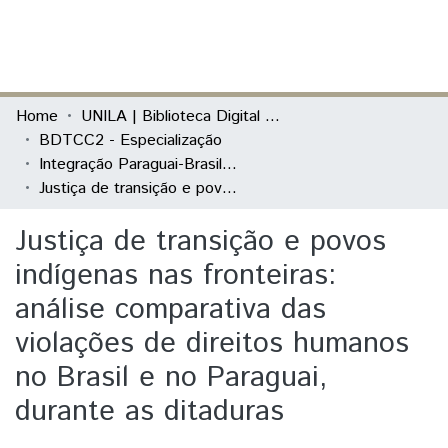
(current)
Log In
Communities & Collections
Home
UNILA | Biblioteca Digital de Trabalhos de Conclusão de Curso
BDTCC2 - Especialização
All of DSpace
Integração Paraguai-Brasil: Relações Bilaterais, Desenvolvimento e Fronteiras
Justiça de transição e povos indígenas nas fronteiras: análise comparativa das violações de direitos humanos no Brasil e no Paraguai, durante as ditaduras
Statistics
Justiça de transição e povos
indígenas nas fronteiras:
análise comparativa das
violações de direitos humanos
no Brasil e no Paraguai,
durante as ditaduras