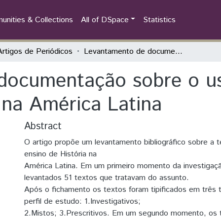
nities & Collections
All of DSpace
Statistics
Artigos de Periódicos
Levantamento de documentação sobre o uso de filmes no ensino de História na América Latina
documentação sobre o us
 na América Latina
Abstract
O artigo propõe um levantamento bibliográfico sobre a t
ensino de História na
América Latina. Em um primeiro momento da investigaç
levantados 51 textos que tratavam do assunto.
Após o fichamento os textos foram tipificados em três 
perfil de estudo: 1.Investigativos;
2.Mistos; 3.Prescritivos. Em um segundo momento, os