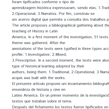
foram tipificados conforme o tipo de
aprendizagem histórica expressavam, sendo elas: 1.Tradi
2.Operacional; 3.Narrativa. Por fim, construiu-se
um acervo digital que permite a consulta dos trabalhos 
The article proposes a bibliographical gathering about the
teaching of History in Latin
America. In a first moment of the investigation, 51 texts
theme was gathered. After the
annotations of the texts were typified in three types acc
profile: 1.Investigative; 2.Mixed;
3.Prescriptive. In a second moment, the texts were also
type of historical learning adopted by their
authors, being them: 1.Traditional; 2.Operational; 3.Narrati
acquis was built with the works.
El presente artículo propone um levantamiento bibliograf
ensenãnza de historia y cine en
Latino America. En un primer momento de la investigació
textos que trataban sobre el tema.
Después del fichamento los textos fueron tipificados en