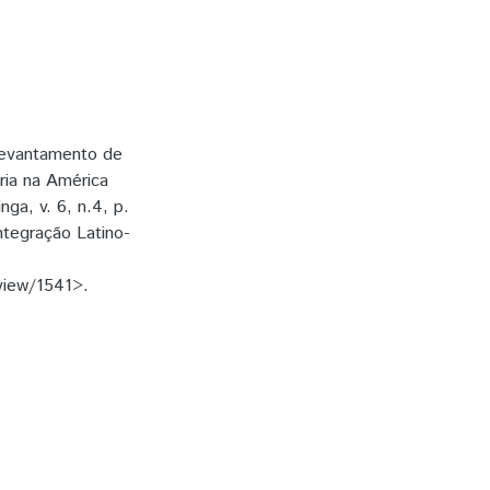
Levantamento de
ria na América
nga, v. 6, n.4, p.
ntegração Latino-
/view/1541>.