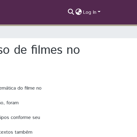
Log In
o de filmes no
emática do filme no
ão, foram
tipos conforme seu
 textos também