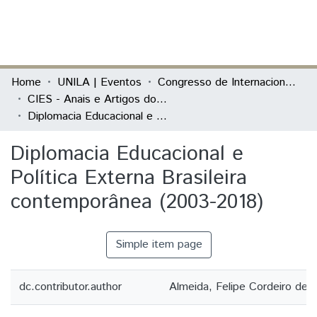
(current)
Log In
Communities & Collections
Home
UNILA | Eventos
Congresso de Internacionalização da Educação Superior (CIES)
CIES - Anais e Artigos do evento
All of DSpace
Diplomacia Educacional e Política Externa Brasileira contemporânea (2003-2018)
Statistics
Diplomacia Educacional e
Política Externa Brasileira
contemporânea (2003-2018)
Simple item page
dc.contributor.author
Almeida, Felipe Cordeiro de