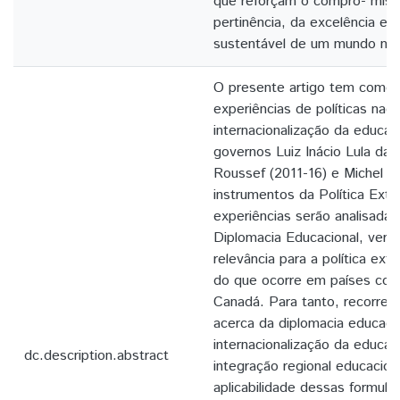
que reforçam o compro- miss
pertinência, da excelência e 
sustentável de um mundo mel
O presente artigo tem como o
experiências de políticas nacio
internacionalização da educaç
governos Luiz Inácio Lula da 
Roussef (2011-16) e Michel 
instrumentos da Política Exter
experiências serão analisadas
Diplomacia Educacional, verif
relevância para a política ext
do que ocorre em países co
Canadá. Para tanto, recorre
acerca da diplomacia educacio
internacionalização da educaç
dc.description.abstract
integração regional educaciona
aplicabilidade dessas formula