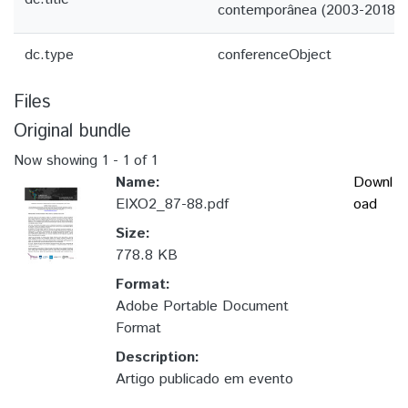
contemporânea (2003-2018)
dc.type
conferenceObject
Files
Original bundle
Now showing
1 - 1 of 1
Name:
Downl
EIXO2_87-88.pdf
oad
Size:
778.8 KB
Format:
Adobe Portable Document
Format
Description:
Artigo publicado em evento