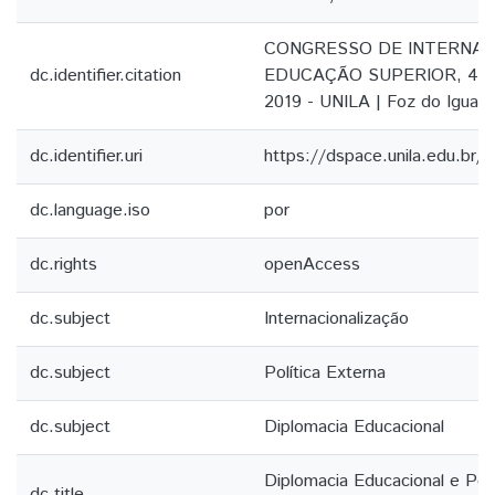
CONGRESSO DE INTERNAC
dc.identifier.citation
EDUCAÇÃO SUPERIOR, 4, 5 
2019 - UNILA | Foz do Iguaçu,
dc.identifier.uri
https://dspace.unila.edu.br
dc.language.iso
por
dc.rights
openAccess
dc.subject
Internacionalização
dc.subject
Política Externa
dc.subject
Diplomacia Educacional
Diplomacia Educacional e Polít
dc.title