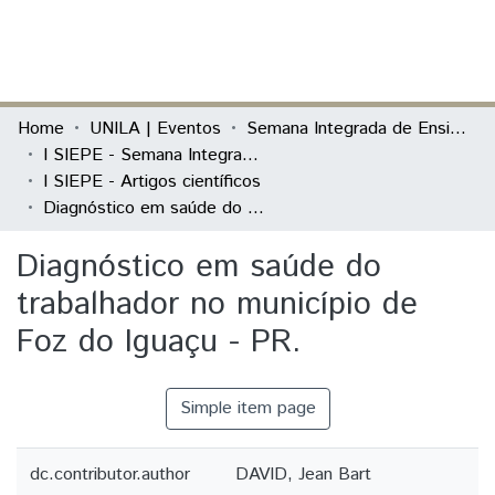
(current)
Log In
Communities & Collections
Home
UNILA | Eventos
Semana Integrada de Ensino, Pesquisa e Extensão (SIEPE)
I SIEPE - Semana Integrada de Ensino, Pesquisa e Extensão
All of DSpace
I SIEPE - Artigos científicos
Diagnóstico em saúde do trabalhador no município de Foz do Iguaçu - PR.
Statistics
Diagnóstico em saúde do
trabalhador no município de
Foz do Iguaçu - PR.
Simple item page
dc.contributor.author
DAVID, Jean Bart