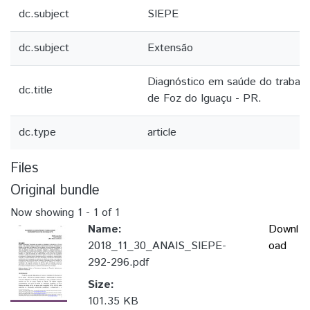
dc.subject
SIEPE
dc.subject
Extensão
Diagnóstico em saúde do trabalh
dc.title
de Foz do Iguaçu - PR.
dc.type
article
Files
Original bundle
Now showing
1 - 1 of 1
Name:
Downl
2018_11_30_ANAIS_SIEPE-
oad
292-296.pdf
Size:
101.35 KB