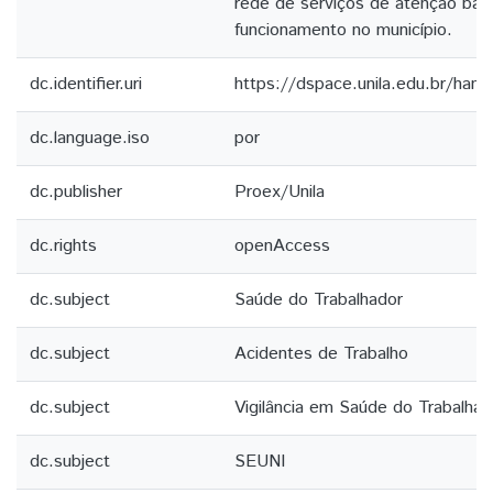
rede de serviços de atenção bá
funcionamento no município.
dc.identifier.uri
https://dspace.unila.edu.br/ha
dc.language.iso
por
dc.publisher
Proex/Unila
dc.rights
openAccess
dc.subject
Saúde do Trabalhador
dc.subject
Acidentes de Trabalho
dc.subject
Vigilância em Saúde do Trabalhad
dc.subject
SEUNI