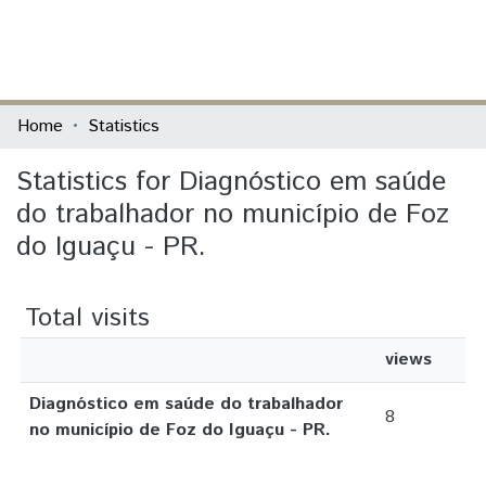
(current)
Log In
Communities & Collections
Home
Statistics
All of DSpace
Statistics for Diagnóstico em saúde
do trabalhador no município de Foz
do Iguaçu - PR.
Total visits
views
Diagnóstico em saúde do trabalhador
8
no município de Foz do Iguaçu - PR.