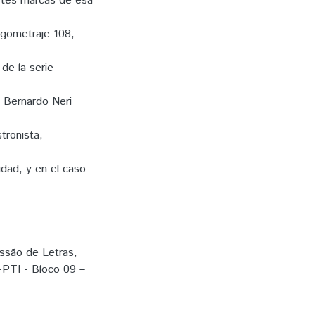
ertes marcas de esa
rgometraje 108,
de la serie
 Bernardo Neri
tronista,
idad, y en el caso
essão de Letras,
a-PTI - Bloco 09 –