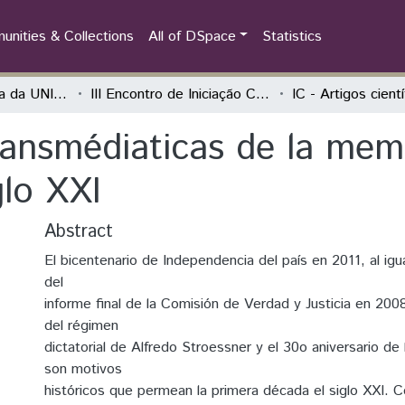
nities & Collections
All of DSpace
Statistics
Iniciação Científica da UNILA (IC)
III Encontro de Iniciação Científica da Unila “Pesquisa no século XXI: desafios e possibilidades”
IC - Artigos cient
ransmédiaticas de la memo
glo XXI
Abstract
El bicentenario de Independencia del país en 2011, al igua
del
informe final de la Comisión de Verdad y Justicia en 200
del régimen
dictatorial de Alfredo Stroessner y el 30o aniversario de
son motivos
históricos que permean la primera década el siglo XXI.