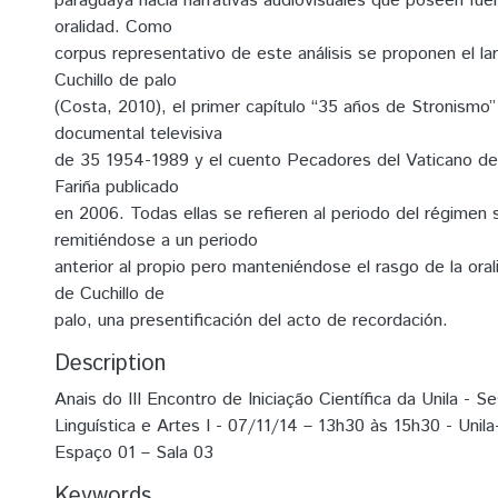
paraguaya hacia narrativas audiovisuales que poseen fu
oralidad. Como
corpus representativo de este análisis se proponen el la
Cuchillo de palo
(Costa, 2010), el primer capítulo “35 años de Stronismo” 
documental televisiva
de 35 1954-1989 y el cuento Pecadores del Vaticano de
Fariña publicado
en 2006. Todas ellas se refieren al periodo del régimen s
remitiéndose a un periodo
anterior al propio pero manteniéndose el rasgo de la oral
de Cuchillo de
palo, una presentificación del acto de recordación.
Description
Anais do III Encontro de Iniciação Científica da Unila - S
Linguística e Artes I - 07/11/14 – 13h30 às 15h30 - Unil
Espaço 01 – Sala 03
Keywords