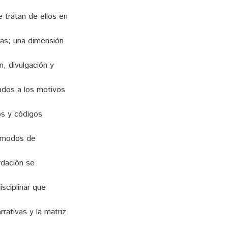
 tratan de ellos en
tras; una dimensión
n, divulgación y
ados a los motivos
os y códigos
y modos de
rdación se
isciplinar que
rativas y la matriz