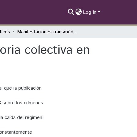
Log In
íficos
Manifestaciones transmédiaticas de la memoria colectiva en el Paraguay del siglo XXI
ria colectiva en
l que la publicación
8 sobre los crímenes
 la caída del régimen
 Constantemente